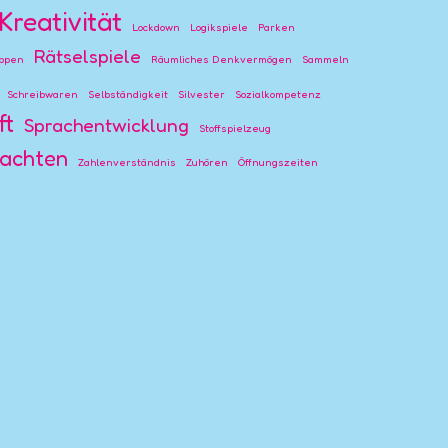
Kreativität
Lockdown
Logikspiele
Parken
Rätselspiele
ppen
Räumliches Denkvermögen
Sammeln
Schreibwaren
Selbständigkeit
Silvester
Sozialkompetenz
ft
Sprachentwicklung
Stoffspielzeug
achten
Zahlenverständnis
Zuhören
Öffnungszeiten