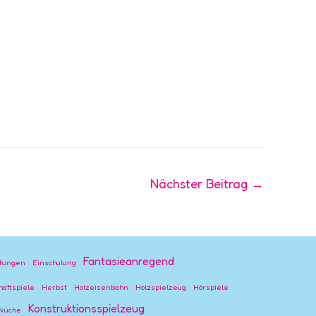
Nächster Beitrag
→
Fantasieanregend
stungen
Einschulung
haftspiele
Herbst
Holzeisenbahn
Holzspielzeug
Hörspiele
Konstruktionsspielzeug
rküche