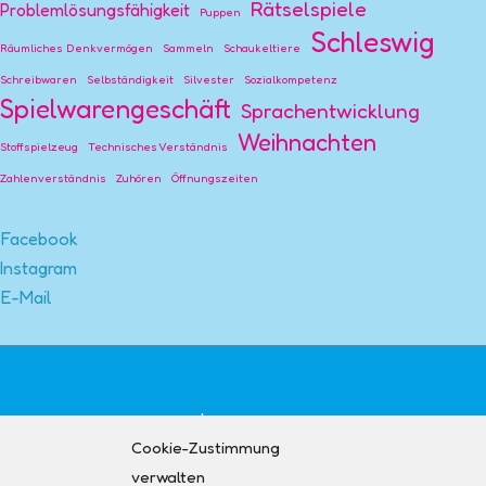
Rätselspiele
Problemlösungsfähigkeit
Puppen
Schleswig
Räumliches Denkvermögen
Sammeln
Schaukeltiere
Schreibwaren
Selbständigkeit
Silvester
Sozialkompetenz
Spielwarengeschäft
Sprachentwicklung
Weihnachten
Stoffspielzeug
Technisches Verständnis
Zahlenverständnis
Zuhören
Öffnungszeiten
Facebook
Instagram
E-Mail
Impressum
Cookie-Zustimmung
Kontakt
verwalten
AGB + Widerruf