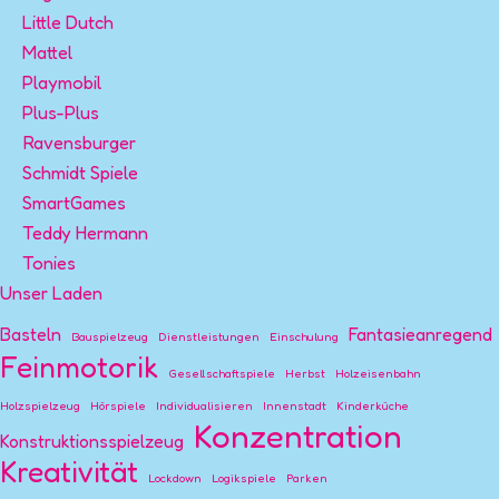
Little Dutch
Mattel
Playmobil
Plus-Plus
Ravensburger
Schmidt Spiele
SmartGames
Teddy Hermann
Tonies
Unser Laden
Basteln
Fantasieanregend
Bauspielzeug
Dienstleistungen
Einschulung
Feinmotorik
Gesellschaftspiele
Herbst
Holzeisenbahn
Holzspielzeug
Hörspiele
Individualisieren
Innenstadt
Kinderküche
Konzentration
Konstruktionsspielzeug
Kreativität
Lockdown
Logikspiele
Parken