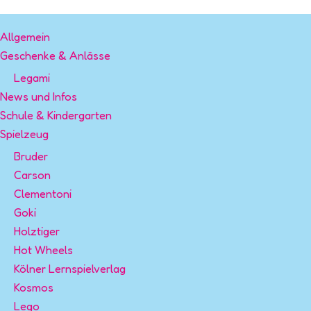
und
kniffelige
Allgemein
Spiele
Geschenke & Anlässe
von
Kosmos
Legami
News und Infos
Schule & Kindergarten
Spielzeug
Bruder
Carson
Clementoni
Goki
Holztiger
Hot Wheels
Kölner Lernspielverlag
Kosmos
Lego