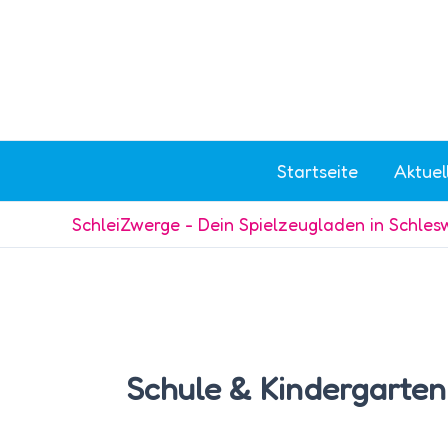
Zum
Inhalt
springen
Startseite
Aktuel
SchleiZwerge - Dein Spielzeugladen in Schles
Schule & Kindergarten