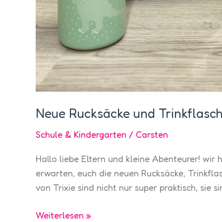
Neue Rucksäcke und Trinkflasche
Schule & Kindergarten
/
Carsten
Hallo liebe Eltern und kleine Abenteurer! wir
erwarten, euch die neuen Rucksäcke, Trinkfl
von Trixie sind nicht nur super praktisch, sie 
Neue
Weiterlesen »