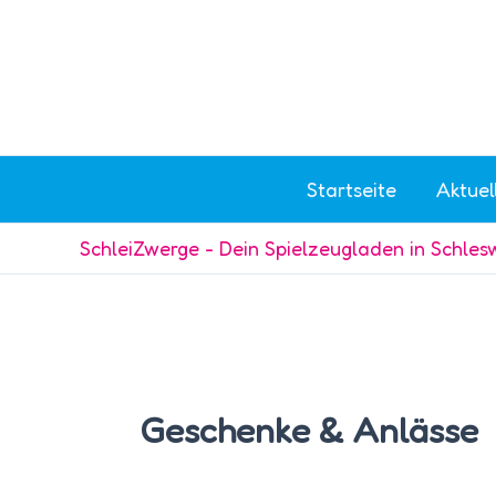
Zum
Inhalt
springen
Startseite
Aktuel
SchleiZwerge - Dein Spielzeugladen in Schles
Geschenke & Anlässe