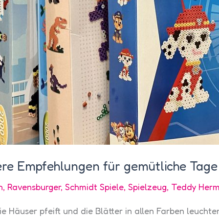
ere Empfehlungen für gemütliche Tage
h
,
Ravensburger
,
Schmidt Spiele
,
Spielzeug
,
Teddy Her
Häuser pfeift und die Blätter in allen Farben leuchten