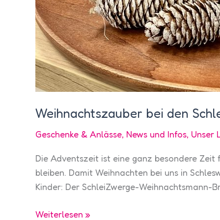
Weihnachtszauber bei den Schl
Geschenke & Anlässe
,
News und Infos
,
Unser 
Die Adventszeit ist eine ganz besondere Zeit f
bleiben. Damit Weihnachten bei uns in Schlesw
Kinder: Der SchleiZwerge-Weihnachtsmann-Bri
Weihnachtszauber
Weiterlesen »