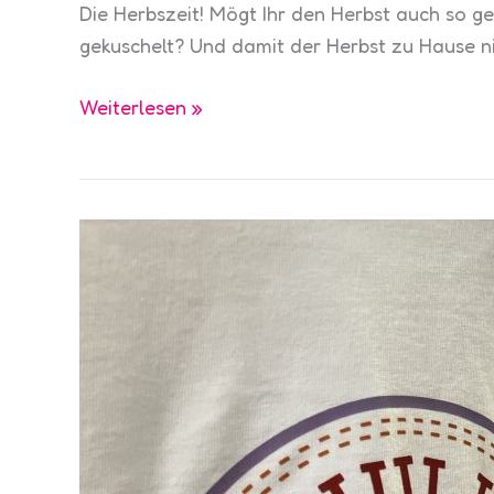
Die Herbszeit! Mögt Ihr den Herbst auch so g
gekuschelt? Und damit der Herbst zu Hause ni
Spielzeug
Weiterlesen »
für
den
Herbst
–
unsere
Empfehlungen
für
gemütliche
Tage