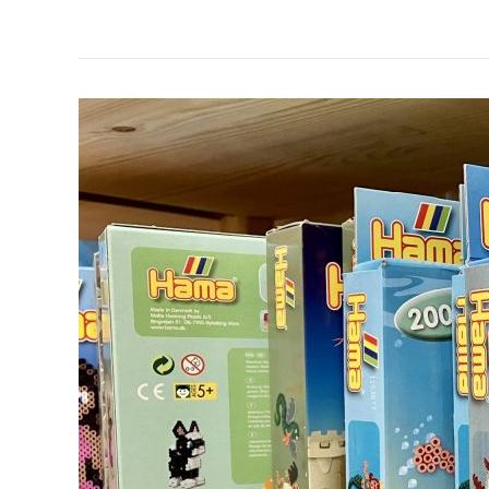
bei
den
SchleiZwergen:
Unser
Weihnachtsmann-
Briefkasten!