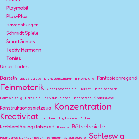
Playmobil
Plus-Plus
Ravensburger
Schmidt Spiele
SmartGames
Teddy Hermann
Tonies
Unser Laden
Basteln
Fantasieanregend
Bauspielzeug
Dienstleistungen
Einschulung
Feinmotorik
Gesellschaftspiele
Herbst
Holzeisenbahn
Holzspielzeug
Hörspiele
Individualisieren
Innenstadt
Kinderküche
Konzentration
Konstruktionsspielzeug
Kreativität
Lockdown
Logikspiele
Parken
Rätselspiele
Problemlösungsfähigkeit
Puppen
Schleswig
Räumliches Denkvermögen
Sammeln
Schaukeltiere