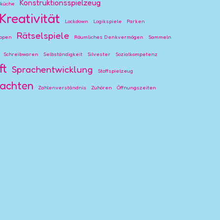
Konstruktionsspielzeug
rküche
Kreativität
Lockdown
Logikspiele
Parken
Rätselspiele
ppen
Räumliches Denkvermögen
Sammeln
Schreibwaren
Selbständigkeit
Silvester
Sozialkompetenz
ft
Sprachentwicklung
Stoffspielzeug
achten
Zahlenverständnis
Zuhören
Öffnungszeiten