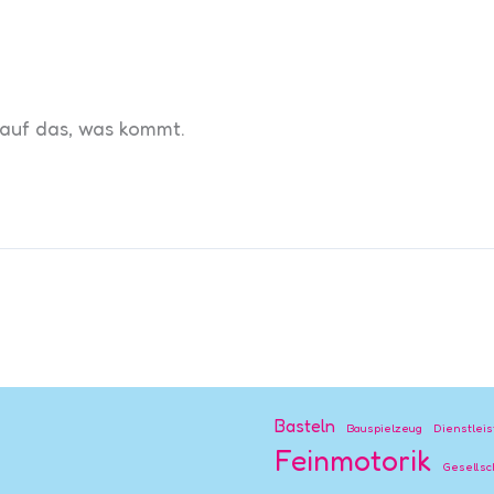
 auf das, was kommt.
Basteln
Bauspielzeug
Dienstlei
Feinmotorik
Gesellsc