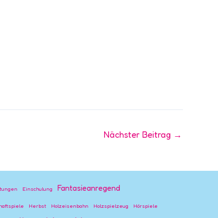
Nächster Beitrag
→
Fantasieanregend
stungen
Einschulung
haftspiele
Herbst
Holzeisenbahn
Holzspielzeug
Hörspiele