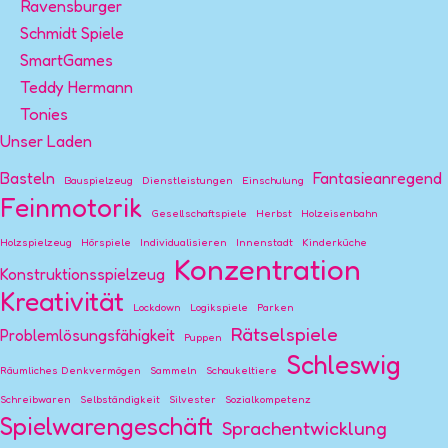
Ravensburger
Schmidt Spiele
SmartGames
Teddy Hermann
Tonies
Unser Laden
Basteln
Fantasieanregend
Bauspielzeug
Dienstleistungen
Einschulung
Feinmotorik
Gesellschaftspiele
Herbst
Holzeisenbahn
Holzspielzeug
Hörspiele
Individualisieren
Innenstadt
Kinderküche
Konzentration
Konstruktionsspielzeug
Kreativität
Lockdown
Logikspiele
Parken
Rätselspiele
Problemlösungsfähigkeit
Puppen
Schleswig
Räumliches Denkvermögen
Sammeln
Schaukeltiere
Schreibwaren
Selbständigkeit
Silvester
Sozialkompetenz
Spielwarengeschäft
Sprachentwicklung