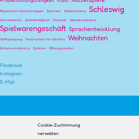
Problemlösungsfähigkeit
Puppen
Schleswig
Räumliches Denkvermögen
Sammeln
Schaukeltiere
Schreibwaren
Selbständigkeit
Silvester
Sozialkompetenz
Spielwarengeschäft
Sprachentwicklung
Weihnachten
Stoffspielzeug
Technisches Verständnis
Zahlenverständnis
Zuhören
Öffnungszeiten
Facebook
Instagram
E-Mail
Impressum
Cookie-Zustimmung
Kontakt
verwalten
AGB + Widerruf