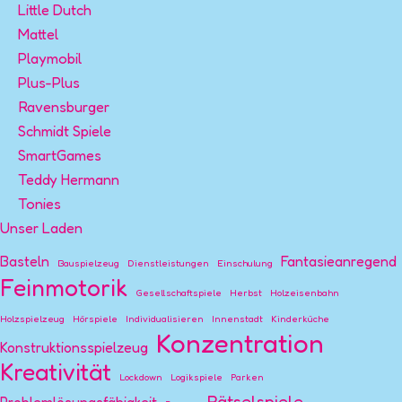
Little Dutch
Mattel
Playmobil
Plus-Plus
Ravensburger
Schmidt Spiele
SmartGames
Teddy Hermann
Tonies
Unser Laden
Basteln
Fantasieanregend
Bauspielzeug
Dienstleistungen
Einschulung
Feinmotorik
Gesellschaftspiele
Herbst
Holzeisenbahn
Holzspielzeug
Hörspiele
Individualisieren
Innenstadt
Kinderküche
Konzentration
Konstruktionsspielzeug
Kreativität
Lockdown
Logikspiele
Parken
Rätselspiele