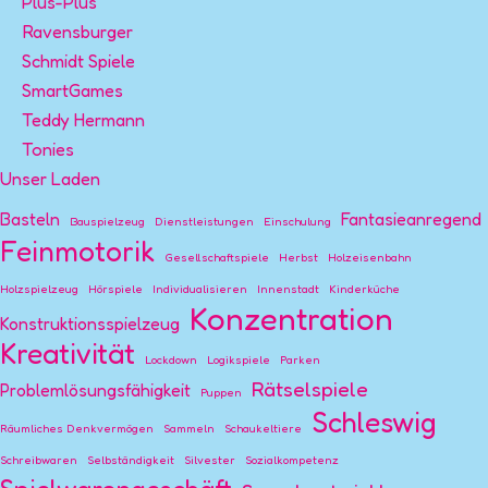
Plus-Plus
Ravensburger
Schmidt Spiele
SmartGames
Teddy Hermann
Tonies
Unser Laden
Basteln
Fantasieanregend
Bauspielzeug
Dienstleistungen
Einschulung
Feinmotorik
Gesellschaftspiele
Herbst
Holzeisenbahn
Holzspielzeug
Hörspiele
Individualisieren
Innenstadt
Kinderküche
Konzentration
Konstruktionsspielzeug
Kreativität
Lockdown
Logikspiele
Parken
Rätselspiele
Problemlösungsfähigkeit
Puppen
Schleswig
Räumliches Denkvermögen
Sammeln
Schaukeltiere
Schreibwaren
Selbständigkeit
Silvester
Sozialkompetenz